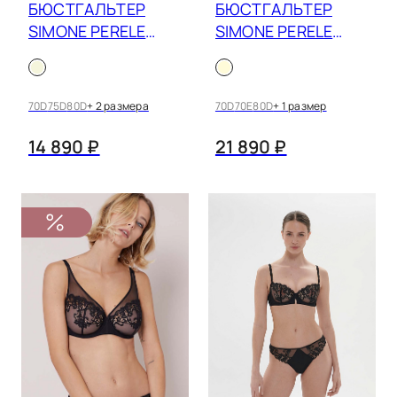
БЮСТГАЛЬТЕР
БЮСТГАЛЬТЕР
SIMONE PERELE
SIMONE PERELE
синий
PLUME 1G4324
RADIEUSE 1H1306
сливочный жемчуг
70D
75D
80D
+ 2 размера
70D
70E
80D
+ 1 размер
телесный
14 890 ₽
21 890 ₽
темно-синий
терракотовый
фиолетовый
фуксия
черно-белый
черный