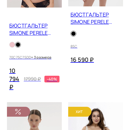
черный/бежевый
БЮСТГАЛЬТЕР
SIMONE PERELE
БЮСТГАЛЬТЕР
SAGA 15C330
SIMONE PERELE
SAGA 15C319
85C
70C
75C
75DD
+ 3 размера
16 590 ₽
10
794
17990 ₽
-40%
₽