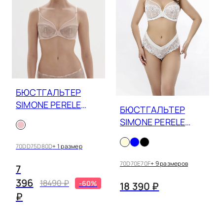
БЮСТГАЛЬТЕР
SIMONE PERELE
БЮСТГАЛЬТЕР
SINGULIERE 1A2319
SIMONE PERELE
WISH 12B319
70DD
75D
80D
+ 1 размер
70D
70E
70F
+ 9 размеров
7
396
18490 ₽
-60%
18 390 ₽
₽