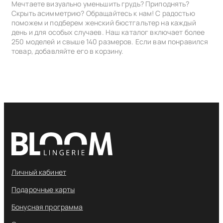
Мечтаете визуально уменьшить грудь? Приподнять?
Скрыть асимметрию? Обращайтесь к нам! С радостью
поможем и подберем женский бюстгальтер на каждый
день и для особых случаев. Наш каталог включает более
250 моделей и свыше 140 размеров. Если вам понравился
товар, добавляйте его в корзину.
Личный кабинет
Подарочные карты
Бонусная программа