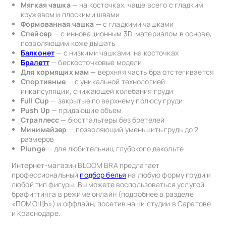
Мягкая чашка
— на косточках, чаще всего с гладким
кружевом и плоскими швами
Формованная чашка
— с гладкими чашками
Спейсер
— с инновационным 3D-материалом в основе,
позволяющим коже дышать
Балконет
— с низкими чашками, на косточках
Бралетт
— бескосточковые модели
Для кормящих мам
— верхняя часть бра отстегивается
Спортивные
— с уникальной технологией
инкапсуляции, снижающей колебания груди
Full Cup
— закрытые по верхнему полюсу груди
Push Up
— придающие объем
Страплесс
— бюстгальтеры без бретелей
Минимайзер
— позволяющий уменьшить грудь до 2
размеров
Plunge
— для любительниц глубокого декольте
Интернет-магазин BLOOM BRA предлагает
профессиональный
подбор белья
на любую форму груди и
любой тип фигуры. Вы можете воспользоваться услугой
брафиттинга в режиме онлайн (подробнее в разделе
«ПОМОЩЬ») и оффлайн, посетив наши студии в Саратове
и Краснодаре.