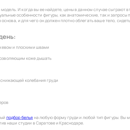
а, рекомендуем снять следующие
чашкой
LUPOLINE
зеленый
ю модель. И когда вы ее найдете, цены в данном случае сыграют
ри помощи сантиметровой ленты.
E-mail
дуальные особенности фигуры, как анатомические, так и запросы
еоинструкцию
основа, и для чего он должен плотно облегать ваше тело, сидет
 бретелями
MISS FABIO
золотой
день:
Пароль
Москва
MONTELLE
капучино
Саратов
ужевом и плоскими швами
Краснодар
Восстановить пароль
позволяющим коже дышать
NESSA
карамель
ДИ
ая лента должна проходить по
NIPPLEX
коричневый
Еще нет аккаунта?
Зарегистрироваться
, снижающей колебания груди
тупающим точкам груди, сбоку -
чными впадинами, обхватывая
и.
PANACHE
красный
еров
PARFAIT
леопард
ный
подбор белья
на любую форму груди и любой тип фигуры. Вы 
ив наши студии в Саратове и Краснодаре.