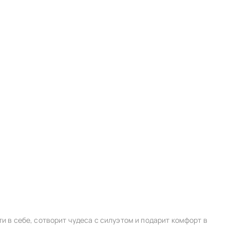
GG
90H
90HH
90J
90JJ
90K
GG
95H
95HH
95J
грудью
GG
100H
100HH
GG
105H
105HH
а
 в себе, сотворит чудеса с силуэтом и подарит комфорт в