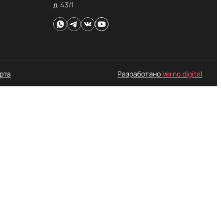
д. 43/1
рта
Разработано
Verno.digital