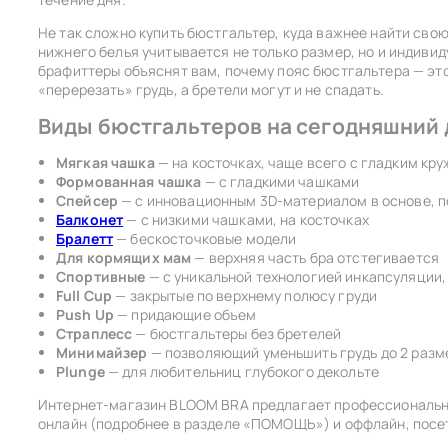
бюстгальтер
С гладкой 
PASSIONATA
Не так сложно купить бюстгальтер, куда важнее найти сво
ниже мерки п
леопард
нижнего белья учитывается не только размер, но и индиви
PLAYFUL PROMISES
Открыть вид
брафиттеры объяснят вам, почему пояс бюстгальтера — это 
С широкими
лиловый
«перерезать» грудь, а бретели могут и не спадать.
ROSE&PETAL
Виды бюстгальтеров на сегодняшний 
малиновый
Бесшовные
1
SCANTILLY
Мягкая чашка
— на косточках, чаще всего с гладким кр
молочный
Формованная чашка
— с гладкими чашками
Спейсер
— с инновационным 3D-материалом в основе, 
SELENE
Балконет
— с низкими чашками, на косточках
ОБХВАТ ГРУ
мятный
Бралетт
— бескосточковые модели
SIMONE PERELE
Для кормящих мам
— верхняя часть бра отстегивается
Сантимертров
пудра
Спортивные
— с уникальной технологией инкапсуляции
наиболее выс
Full Cup
— закрытые по верхнему полюсу груди
SUBTILLE
под подмыше
Push Up
— придающие объем
розовый
лопатки сзад
Страплесс
— бюстгальтеры без бретелей
WONDERBRA
Минимайзер
— позволяющий уменьшить грудь до 2 разм
серебро
Plunge
— для любительниц глубокого декольте
ИМСАБОДИ
2
Интернет-магазин BLOOM BRA предлагает профессиональ
серый
онлайн (подробнее в разделе «ПОМОЩЬ») и оффлайн, посет